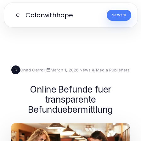
Colorwithhope
C
News
Chad Carroll
·
March 1, 2026
·
News & Media Publishers
C
Online Befunde fuer
transparente
Befunduebermittlung