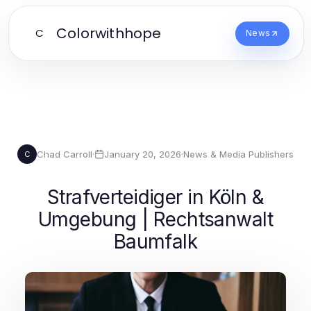
Colorwithhope
C
News
Chad Carroll
·
January 20, 2026
·
News & Media Publishers
C
Strafverteidiger in Köln &
Umgebung | Rechtsanwalt
Baumfalk