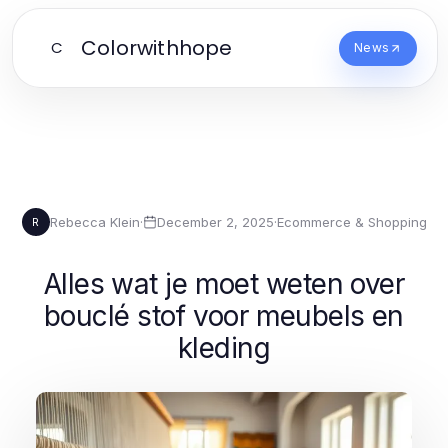
Colorwithhope
C
News
Rebecca Klein
·
December 2, 2025
·
Ecommerce & Shopping
R
Alles wat je moet weten over
bouclé stof voor meubels en
kleding