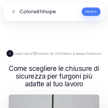
Colorwithhope
C
News
Chad Carroll
·
October 18, 2025
·
News & Media Publishers
C
Come scegliere le chiusure di
sicurezza per furgoni più
adatte al tuo lavoro