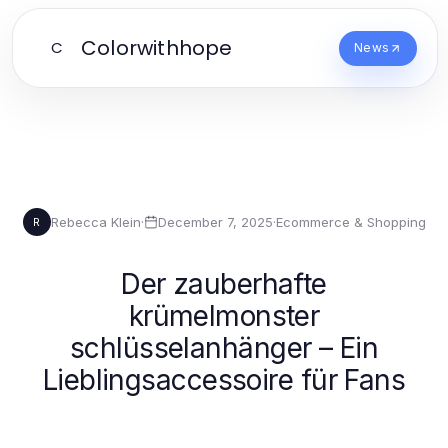
Colorwithhope
C
News
Rebecca Klein
·
December 7, 2025
·
Ecommerce & Shopping
R
Der zauberhafte
krümelmonster
schlüsselanhänger – Ein
Lieblingsaccessoire für Fans