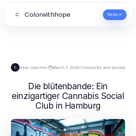
Colorwithhope
C
News
Dean Sanchez
·
March 1, 2026
·
Community and Society
D
Die blütenbande: Ein
einzigartiger Cannabis Social
Club in Hamburg