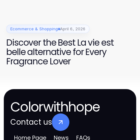
/ High-Quality OEM Parts
Ecommerce & Shopping
April 6, 2026
Discover the Best La vie est
belle alternative for Every
Fragrance Lover
Colorwithhope
Contact us
Home Page
News
FAQs