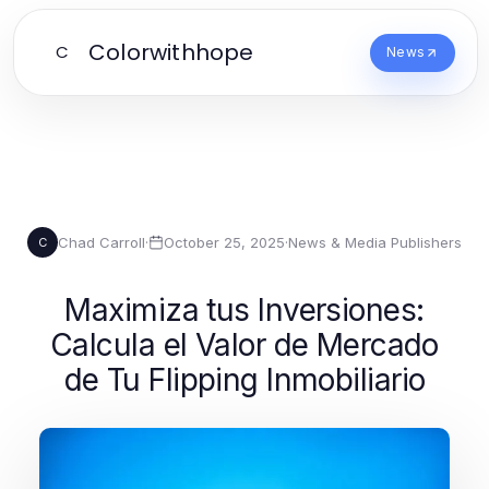
Colorwithhope
C
News
Chad Carroll
·
October 25, 2025
·
News & Media Publishers
C
Maximiza tus Inversiones:
Calcula el Valor de Mercado
de Tu Flipping Inmobiliario