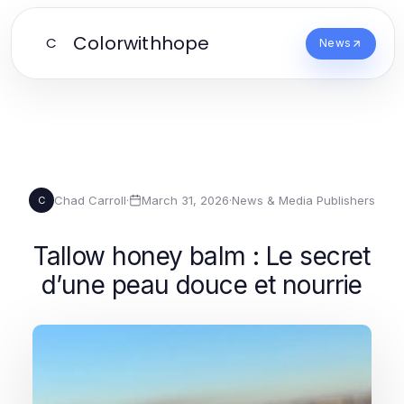
Colorwithhope
C
News
Chad Carroll
·
March 31, 2026
·
News & Media Publishers
C
Tallow honey balm : Le secret
d’une peau douce et nourrie