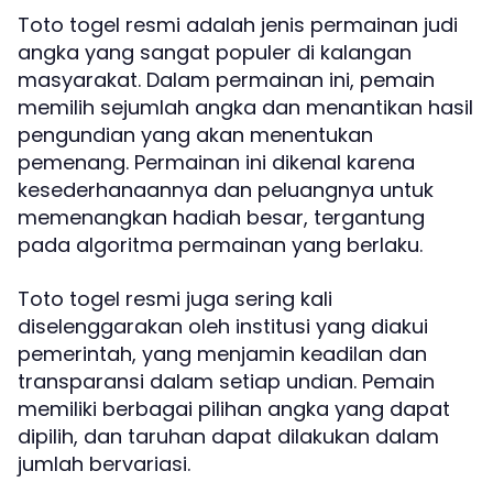
Toto togel resmi adalah jenis permainan judi
angka yang sangat populer di kalangan
masyarakat. Dalam permainan ini, pemain
memilih sejumlah angka dan menantikan hasil
pengundian yang akan menentukan
pemenang. Permainan ini dikenal karena
kesederhanaannya dan peluangnya untuk
memenangkan hadiah besar, tergantung
pada algoritma permainan yang berlaku.
Toto togel resmi juga sering kali
diselenggarakan oleh institusi yang diakui
pemerintah, yang menjamin keadilan dan
transparansi dalam setiap undian. Pemain
memiliki berbagai pilihan angka yang dapat
dipilih, dan taruhan dapat dilakukan dalam
jumlah bervariasi.