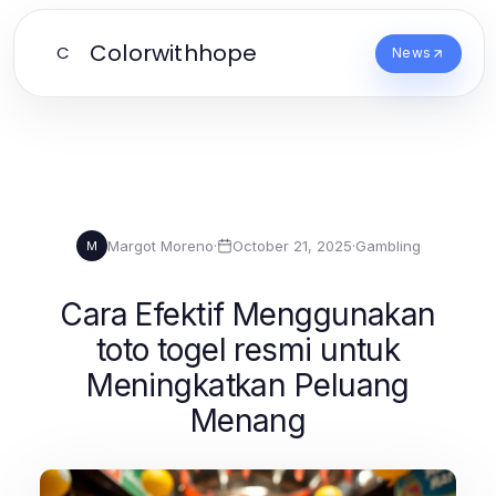
Colorwithhope
C
News
Margot Moreno
·
October 21, 2025
·
Gambling
M
Cara Efektif Menggunakan
toto togel resmi untuk
Meningkatkan Peluang
Menang