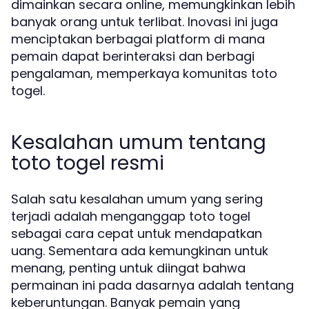
dimainkan secara online, memungkinkan lebih
banyak orang untuk terlibat. Inovasi ini juga
menciptakan berbagai platform di mana
pemain dapat berinteraksi dan berbagi
pengalaman, memperkaya komunitas toto
togel.
Kesalahan umum tentang
toto togel resmi
Salah satu kesalahan umum yang sering
terjadi adalah menganggap toto togel
sebagai cara cepat untuk mendapatkan
uang. Sementara ada kemungkinan untuk
menang, penting untuk diingat bahwa
permainan ini pada dasarnya adalah tentang
keberuntungan. Banyak pemain yang