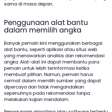
sama di masa depan.
Penggunaan alat bantu
dalam memilih angka
Banyak pemain kini menggunakan berbagai
alat bantu, seperti aplikasi atau situs web
yang menawarkan analisis dan rekomendasi
angka. Alat-alat ini dapat membantu para
pemain untuk lebih terinformasi ketika
membuat pilihan. Namun, pemain harus
cermat dalam memilih sumber yang dapat
dipercaya dan tidak mengandalkan
sepenuhnya pada rekomendasi tanpa
melakukan kajian mendalam.
Penggunaan algoritma atau software tertentu