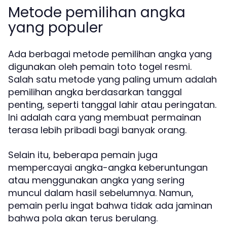
Metode pemilihan angka
yang populer
Ada berbagai metode pemilihan angka yang
digunakan oleh pemain toto togel resmi.
Salah satu metode yang paling umum adalah
pemilihan angka berdasarkan tanggal
penting, seperti tanggal lahir atau peringatan.
Ini adalah cara yang membuat permainan
terasa lebih pribadi bagi banyak orang.
Selain itu, beberapa pemain juga
mempercayai angka-angka keberuntungan
atau menggunakan angka yang sering
muncul dalam hasil sebelumnya. Namun,
pemain perlu ingat bahwa tidak ada jaminan
bahwa pola akan terus berulang.