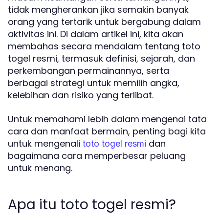
tidak mengherankan jika semakin banyak
orang yang tertarik untuk bergabung dalam
aktivitas ini. Di dalam artikel ini, kita akan
membahas secara mendalam tentang toto
togel resmi, termasuk definisi, sejarah, dan
perkembangan permainannya, serta
berbagai strategi untuk memilih angka,
kelebihan dan risiko yang terlibat.
Untuk memahami lebih dalam mengenai tata
cara dan manfaat bermain, penting bagi kita
untuk mengenali
dan
toto togel resmi
bagaimana cara memperbesar peluang
untuk menang.
Apa itu toto togel resmi?