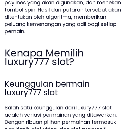
paylines yang akan digunakan, dan menekan
tombol spin. Hasil dari putaran tersebut akan
ditentukan oleh algoritma, memberikan
peluang kemenangan yang adil bagi setiap
pemain.
Kenapa Memilih
luxury777 slot?
Keunggulan bermain
luxury777 slot
Salah satu keunggulan dari luxury777 slot
adalah variasi permainan yang ditawarkan.
Dengan ribuan pilihan permainan termasuk