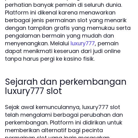
perhatian banyak pemain di seluruh dunia.
Platform ini dikenal karena menawarkan
berbagai jenis permainan slot yang menarik
dengan tampilan grafis yang memukau serta
pengalaman bermain yang mudah dan
menyenangkan. Melalui
, pemain
luxury777
dapat menikmati keseruan dari judi online
tanpa harus pergi ke kasino fisik.
Sejarah dan perkembangan
luxury777 slot
Sejak awal kemunculannya, luxury777 slot
telah mengalami berbagai perubahan dan
perkembangan. Platform ini didirikan untuk
memberikan alternatif bagi pecinta
permainan slot yang ingin merasakan