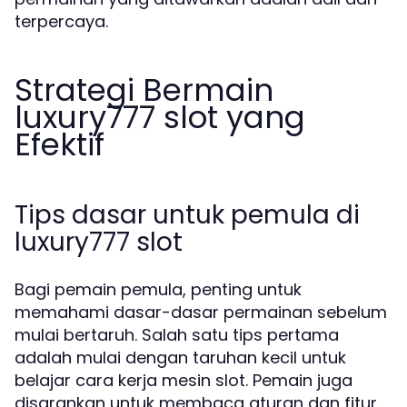
terpercaya.
Strategi Bermain
luxury777 slot yang
Efektif
Tips dasar untuk pemula di
luxury777 slot
Bagi pemain pemula, penting untuk
memahami dasar-dasar permainan sebelum
mulai bertaruh. Salah satu tips pertama
adalah mulai dengan taruhan kecil untuk
belajar cara kerja mesin slot. Pemain juga
disarankan untuk membaca aturan dan fitur