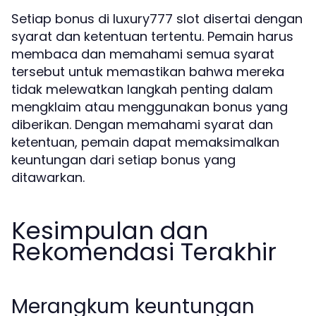
Setiap bonus di luxury777 slot disertai dengan
syarat dan ketentuan tertentu. Pemain harus
membaca dan memahami semua syarat
tersebut untuk memastikan bahwa mereka
tidak melewatkan langkah penting dalam
mengklaim atau menggunakan bonus yang
diberikan. Dengan memahami syarat dan
ketentuan, pemain dapat memaksimalkan
keuntungan dari setiap bonus yang
ditawarkan.
Kesimpulan dan
Rekomendasi Terakhir
Merangkum keuntungan