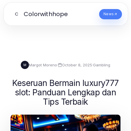
Colorwithhope
C
News
Margot Moreno
·
October 8, 2025
·
Gambling
M
Keseruan Bermain luxury777
slot: Panduan Lengkap dan
Tips Terbaik