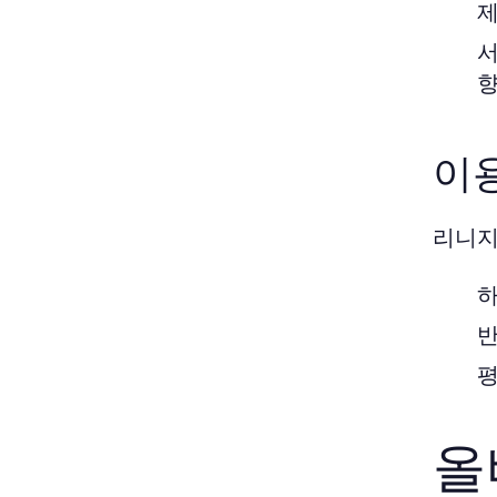
제
서
향
이
리니지
하
반
평
올