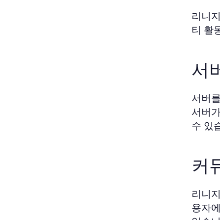
리니지
티 활
서버
서버를
서버가
수 있
커
리니지
용자에