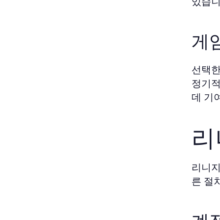
있습니
게
선택한
정기적
데 기
리
리니지
른 절