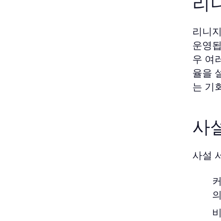
리
리니지
운영됩
우 여
율을 
는 기
사
사설 
커
의
비