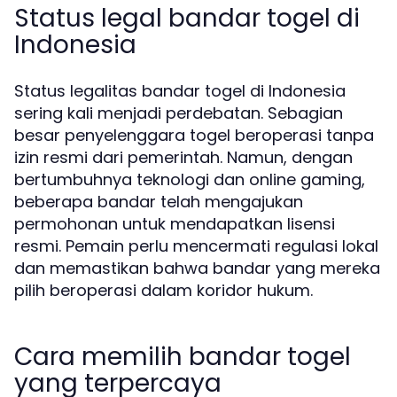
Status legal bandar togel di
Indonesia
Status legalitas bandar togel di Indonesia
sering kali menjadi perdebatan. Sebagian
besar penyelenggara togel beroperasi tanpa
izin resmi dari pemerintah. Namun, dengan
bertumbuhnya teknologi dan online gaming,
beberapa bandar telah mengajukan
permohonan untuk mendapatkan lisensi
resmi. Pemain perlu mencermati regulasi lokal
dan memastikan bahwa bandar yang mereka
pilih beroperasi dalam koridor hukum.
Cara memilih bandar togel
yang terpercaya