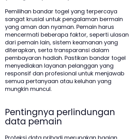
Pemilihan bandar togel yang terpercaya
sangat krusial untuk pengalaman bermain
yang aman dan nyaman. Pemain harus
mencermati beberapa faktor, seperti ulasan
dari pemain lain, sistem keamanan yang
diterapkan, serta transparansi dalam
pembayaran hadiah. Pastikan bandar togel
menyediakan layanan pelanggan yang
responsif dan profesional untuk menjawab
semua pertanyaan atau keluhan yang
mungkin muncul.
Pentingnya perlindungan
data pemain
Proteksi data pribadi merupakan bagian