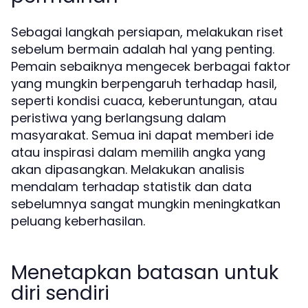
Sebagai langkah persiapan, melakukan riset
sebelum bermain adalah hal yang penting.
Pemain sebaiknya mengecek berbagai faktor
yang mungkin berpengaruh terhadap hasil,
seperti kondisi cuaca, keberuntungan, atau
peristiwa yang berlangsung dalam
masyarakat. Semua ini dapat memberi ide
atau inspirasi dalam memilih angka yang
akan dipasangkan. Melakukan analisis
mendalam terhadap statistik dan data
sebelumnya sangat mungkin meningkatkan
peluang keberhasilan.
Menetapkan batasan untuk
diri sendiri