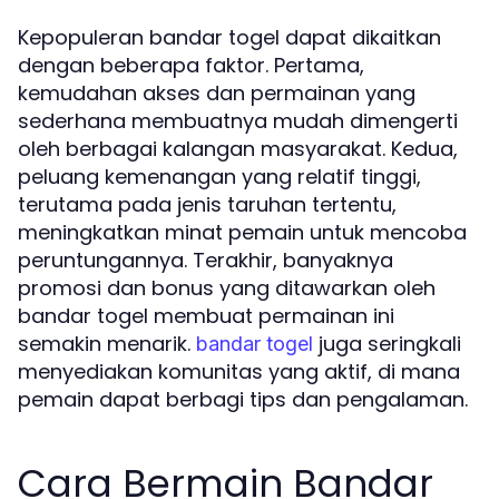
Kepopuleran bandar togel dapat dikaitkan
dengan beberapa faktor. Pertama,
kemudahan akses dan permainan yang
sederhana membuatnya mudah dimengerti
oleh berbagai kalangan masyarakat. Kedua,
peluang kemenangan yang relatif tinggi,
terutama pada jenis taruhan tertentu,
meningkatkan minat pemain untuk mencoba
peruntungannya. Terakhir, banyaknya
promosi dan bonus yang ditawarkan oleh
bandar togel membuat permainan ini
semakin menarik.
juga seringkali
bandar togel
menyediakan komunitas yang aktif, di mana
pemain dapat berbagi tips dan pengalaman.
Cara Bermain Bandar