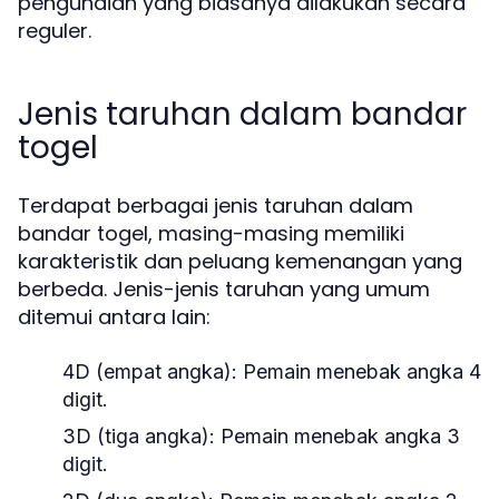
pengundian yang biasanya dilakukan secara
reguler.
Jenis taruhan dalam bandar
togel
Terdapat berbagai jenis taruhan dalam
bandar togel, masing-masing memiliki
karakteristik dan peluang kemenangan yang
berbeda. Jenis-jenis taruhan yang umum
ditemui antara lain:
4D (empat angka): Pemain menebak angka 4
digit.
3D (tiga angka): Pemain menebak angka 3
digit.