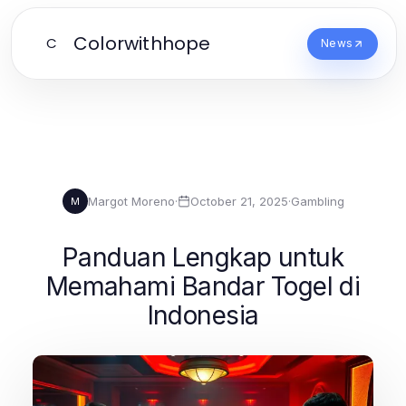
Colorwithhope
C
News
Margot Moreno
·
October 21, 2025
·
Gambling
M
Panduan Lengkap untuk
Memahami Bandar Togel di
Indonesia