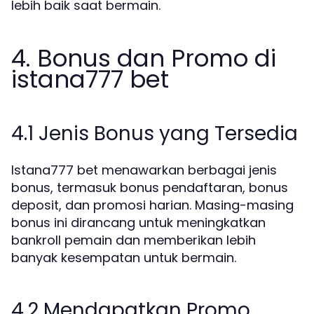
lebih baik saat bermain.
4. Bonus dan Promo di
istana777 bet
4.1 Jenis Bonus yang Tersedia
Istana777 bet menawarkan berbagai jenis
bonus, termasuk bonus pendaftaran, bonus
deposit, dan promosi harian. Masing-masing
bonus ini dirancang untuk meningkatkan
bankroll pemain dan memberikan lebih
banyak kesempatan untuk bermain.
4.2 Mendapatkan Promo