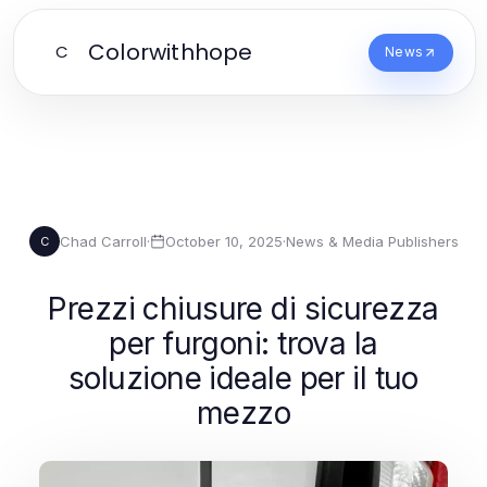
Colorwithhope
C
News
Chad Carroll
·
October 10, 2025
·
News & Media Publishers
C
Prezzi chiusure di sicurezza
per furgoni: trova la
soluzione ideale per il tuo
mezzo