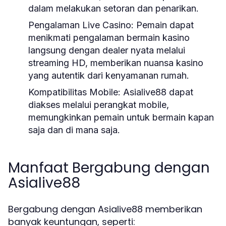
dalam melakukan setoran dan penarikan.
Pengalaman Live Casino:
Pemain dapat
menikmati pengalaman bermain kasino
langsung dengan dealer nyata melalui
streaming HD, memberikan nuansa kasino
yang autentik dari kenyamanan rumah.
Kompatibilitas Mobile:
Asialive88 dapat
diakses melalui perangkat mobile,
memungkinkan pemain untuk bermain kapan
saja dan di mana saja.
Manfaat Bergabung dengan
Asialive88
Bergabung dengan Asialive88 memberikan
banyak keuntungan, seperti: