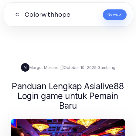
Colorwithhope
C
News
Margot Moreno
·
October 10, 2025
·
Gambling
M
Panduan Lengkap Asialive88
Login game untuk Pemain
Baru