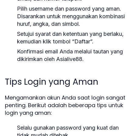
Pilih username dan password yang aman.
Disarankan untuk menggunakan kombinasi
huruf, angka, dan simbol.
Setujui syarat dan ketentuan yang berlaku,
kemudian klik tombol “Daftar”.
Konfirmasi email Anda melalui tautan yang
dikirimkan oleh Asialive88.
Tips Login yang Aman
Mengamankan akun Anda saat login sangat
penting. Berikut adalah beberapa tips untuk
login yang aman:
Selalu gunakan password yang kuat dan
tidak mudah ditebak.