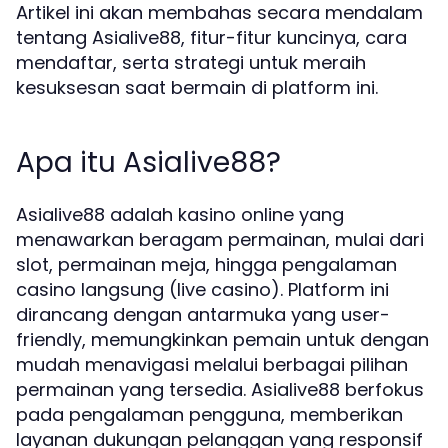
Artikel ini akan membahas secara mendalam
tentang Asialive88, fitur-fitur kuncinya, cara
mendaftar, serta strategi untuk meraih
kesuksesan saat bermain di platform ini.
Apa itu Asialive88?
Asialive88 adalah kasino online yang
menawarkan beragam permainan, mulai dari
slot, permainan meja, hingga pengalaman
casino langsung (live casino). Platform ini
dirancang dengan antarmuka yang user-
friendly, memungkinkan pemain untuk dengan
mudah menavigasi melalui berbagai pilihan
permainan yang tersedia. Asialive88 berfokus
pada pengalaman pengguna, memberikan
layanan dukungan pelanggan yang responsif