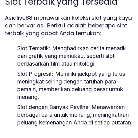
Slot Terbaik yang Tersedia
Asialive88 menawarkan koleksi slot yang kaya
dan bervariasi. Berikut adalah beberapa slot
terbaik yang dapat Anda temukan:
Slot Tematik:
Menghadirkan cerita menarik
dan grafik yang memukau, seperti slot
berdasarkan film atau mitologi.
Slot Progresif:
Memiliki jackpot yang terus
meningkat seiring dengan taruhan para
pemain, memberikan peluang besar untuk
menang.
Slot dengan Banyak Payline:
Menawarkan
berbagai cara untuk menang, meningkatkan
peluang kemenangan Anda di setiap putaran.