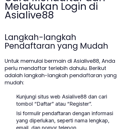
Melakukan Login di
Asialive88
Langkah-langkah
Pendaftaran yang Mudah
Untuk memulai bermain di Asialive88, Anda
perlu mendaftar terlebih dahulu. Berikut
adalah langkah-langkah pendaftaran yang
mudah:
Kunjungi situs web Asialive88 dan cari
tombol “Daftar” atau “Register”.
Isi formulir pendaftaran dengan informasi
yang diperlukan, seperti nama lengkap,
email, dan nomor telepon.