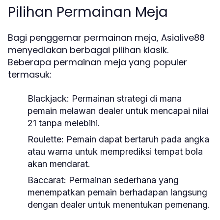
Pilihan Permainan Meja
Bagi penggemar permainan meja, Asialive88
menyediakan berbagai pilihan klasik.
Beberapa permainan meja yang populer
termasuk:
Blackjack:
Permainan strategi di mana
pemain melawan dealer untuk mencapai nilai
21 tanpa melebihi.
Roulette:
Pemain dapat bertaruh pada angka
atau warna untuk memprediksi tempat bola
akan mendarat.
Baccarat:
Permainan sederhana yang
menempatkan pemain berhadapan langsung
dengan dealer untuk menentukan pemenang.