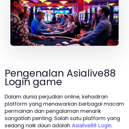
Pengenalan Asialive88
Login game
Dalam dunia perjudian online, kehadiran
platform yang menawarkan berbagai macam
permainan dan pengalaman menarik
sangatlah penting. Salah satu platform yang
sedang naik daun adalah
.
Asialive88 Login