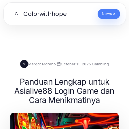
Colorwithhope
C
News
Margot Moreno
·
October 11, 2025
·
Gambling
M
Panduan Lengkap untuk
Asialive88 Login Game dan
Cara Menikmatinya