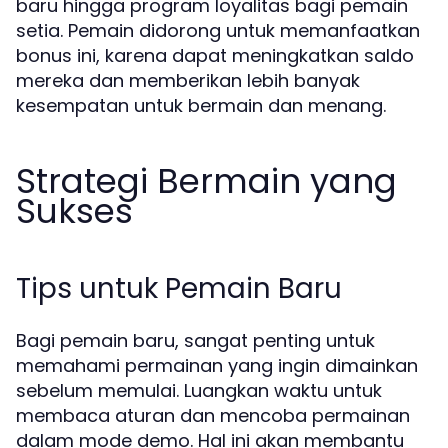
baru hingga program loyalitas bagi pemain
setia. Pemain didorong untuk memanfaatkan
bonus ini, karena dapat meningkatkan saldo
mereka dan memberikan lebih banyak
kesempatan untuk bermain dan menang.
Strategi Bermain yang
Sukses
Tips untuk Pemain Baru
Bagi pemain baru, sangat penting untuk
memahami permainan yang ingin dimainkan
sebelum memulai. Luangkan waktu untuk
membaca aturan dan mencoba permainan
dalam mode demo. Hal ini akan membantu