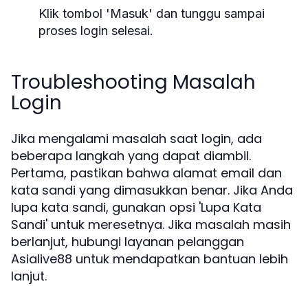
Klik tombol 'Masuk' dan tunggu sampai
proses login selesai.
Troubleshooting Masalah
Login
Jika mengalami masalah saat login, ada
beberapa langkah yang dapat diambil.
Pertama, pastikan bahwa alamat email dan
kata sandi yang dimasukkan benar. Jika Anda
lupa kata sandi, gunakan opsi 'Lupa Kata
Sandi' untuk meresetnya. Jika masalah masih
berlanjut, hubungi layanan pelanggan
Asialive88 untuk mendapatkan bantuan lebih
lanjut.