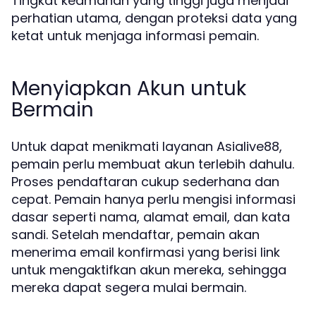
Tingkat keamanan yang tinggi juga menjadi
perhatian utama, dengan proteksi data yang
ketat untuk menjaga informasi pemain.
Menyiapkan Akun untuk
Bermain
Untuk dapat menikmati layanan Asialive88,
pemain perlu membuat akun terlebih dahulu.
Proses pendaftaran cukup sederhana dan
cepat. Pemain hanya perlu mengisi informasi
dasar seperti nama, alamat email, dan kata
sandi. Setelah mendaftar, pemain akan
menerima email konfirmasi yang berisi link
untuk mengaktifkan akun mereka, sehingga
mereka dapat segera mulai bermain.