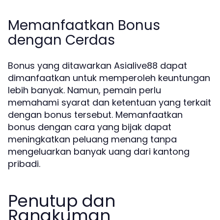
Memanfaatkan Bonus
dengan Cerdas
Bonus yang ditawarkan Asialive88 dapat
dimanfaatkan untuk memperoleh keuntungan
lebih banyak. Namun, pemain perlu
memahami syarat dan ketentuan yang terkait
dengan bonus tersebut. Memanfaatkan
bonus dengan cara yang bijak dapat
meningkatkan peluang menang tanpa
mengeluarkan banyak uang dari kantong
pribadi.
Penutup dan
Rangkuman