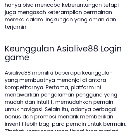
hanya bisa mencoba keberuntungan tetapi
juga mengasah keterampilan permainan
mereka dalam lingkungan yang aman dan
terjamin.
Keunggulan Asialive88 Login
game
Asialive88 memiliki beberapa keunggulan
yang membuatnya menonjol di antara
kompetitornya. Pertama, platform ini
menawarkan pengalaman pengguna yang
mudah dan intuitif, memudahkan pemain
untuk navigasi. Selain itu, adanya berbagai
bonus dan promosi menarik memberikan
insentif lebih bagi para pemain untuk bermain.