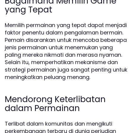
Bagaimana Memilih Game
yang Tepat
Memilih permainan yang tepat dapat menjadi
faktor penentu dalam pengalaman bermain.
Pemain disarankan untuk mencoba beberapa
jenis permainan untuk menemukan yang
paling mereka nikmati dan merasa nyaman.
Selain itu, memperhatikan mekanisme dan
strategi permainan juga sangat penting untuk
meningkatkan peluang menang.
Mendorong Keterlibatan
dalam Permainan
Terlibat dalam komunitas dan mengikuti
perkembangan terbaru di dunia perjudian