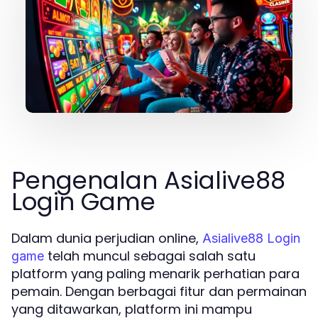
Pengenalan Asialive88
Login Game
Dalam dunia perjudian online,
Asialive88 Login
telah muncul sebagai salah satu
game
platform yang paling menarik perhatian para
pemain. Dengan berbagai fitur dan permainan
yang ditawarkan, platform ini mampu