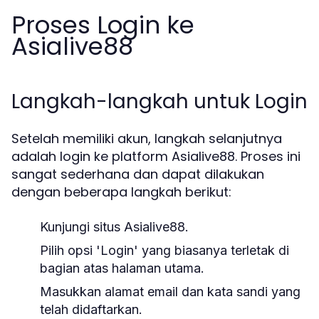
Proses Login ke
Asialive88
Langkah-langkah untuk Login
Setelah memiliki akun, langkah selanjutnya
adalah login ke platform Asialive88. Proses ini
sangat sederhana dan dapat dilakukan
dengan beberapa langkah berikut:
Kunjungi situs Asialive88.
Pilih opsi 'Login' yang biasanya terletak di
bagian atas halaman utama.
Masukkan alamat email dan kata sandi yang
telah didaftarkan.