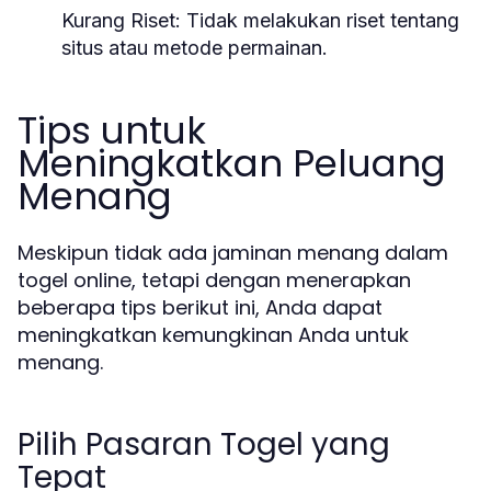
Kurang Riset:
Tidak melakukan riset tentang
situs atau metode permainan.
Tips untuk
Meningkatkan Peluang
Menang
Meskipun tidak ada jaminan menang dalam
togel online, tetapi dengan menerapkan
beberapa tips berikut ini, Anda dapat
meningkatkan kemungkinan Anda untuk
menang.
Pilih Pasaran Togel yang
Tepat