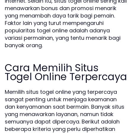
internet. Selain itu, situs togel online sering kali
menawarkan bonus dan promosi menarik
yang menambah daya tarik bagi pemain.
Faktor lain yang turut mempengaruhi
popularitas togel online adalah adanya
variasi permainan, yang tentu menarik bagi
banyak orang.
Cara Memilih Situs
Togel Online Terpercaya
Memilih situs togel online yang terpercaya
sangat penting untuk menjaga keamanan
dan kenyamanan saat bermain. Banyak situs
yang menawarkan layanan, namun tidak
semuanya dapat dipercaya. Berikut adalah
beberapa kriteria yang perlu diperhatikan