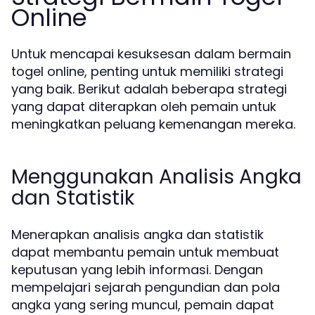
Online
Untuk mencapai kesuksesan dalam bermain
togel online, penting untuk memiliki strategi
yang baik. Berikut adalah beberapa strategi
yang dapat diterapkan oleh pemain untuk
meningkatkan peluang kemenangan mereka.
Menggunakan Analisis Angka
dan Statistik
Menerapkan analisis angka dan statistik
dapat membantu pemain untuk membuat
keputusan yang lebih informasi. Dengan
mempelajari sejarah pengundian dan pola
angka yang sering muncul, pemain dapat