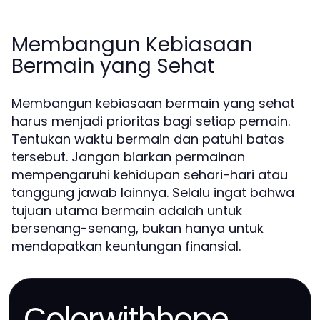
Membangun Kebiasaan
Bermain yang Sehat
Membangun kebiasaan bermain yang sehat
harus menjadi prioritas bagi setiap pemain.
Tentukan waktu bermain dan patuhi batas
tersebut. Jangan biarkan permainan
mempengaruhi kehidupan sehari-hari atau
tanggung jawab lainnya. Selalu ingat bahwa
tujuan utama bermain adalah untuk
bersenang-senang, bukan hanya untuk
mendapatkan keuntungan finansial.
Colorwithhope