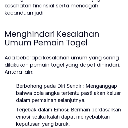
kesehatan finansial serta mencegah
kecanduan judi.
Menghindari Kesalahan
Umum Pemain Togel
Ada beberapa kesalahan umum yang sering
dilakukan pemain togel yang dapat dihindari.
Antara lain:
Berbohong pada Diri Sendiri:
Menganggap
bahwa pola angka tertentu pasti akan keluar
dalam permainan selanjutnya.
Terjebak dalam Emosi:
Bermain berdasarkan
emosi ketika kalah dapat menyebabkan
keputusan yang buruk.