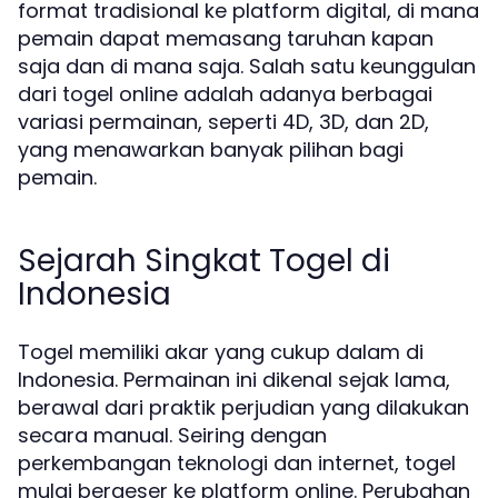
format tradisional ke platform digital, di mana
pemain dapat memasang taruhan kapan
saja dan di mana saja. Salah satu keunggulan
dari togel online adalah adanya berbagai
variasi permainan, seperti 4D, 3D, dan 2D,
yang menawarkan banyak pilihan bagi
pemain.
Sejarah Singkat Togel di
Indonesia
Togel memiliki akar yang cukup dalam di
Indonesia. Permainan ini dikenal sejak lama,
berawal dari praktik perjudian yang dilakukan
secara manual. Seiring dengan
perkembangan teknologi dan internet, togel
mulai bergeser ke platform online. Perubahan