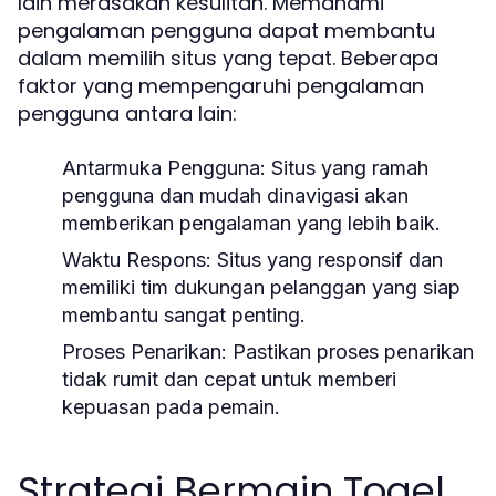
lain merasakan kesulitan. Memahami
pengalaman pengguna dapat membantu
dalam memilih situs yang tepat. Beberapa
faktor yang mempengaruhi pengalaman
pengguna antara lain:
Antarmuka Pengguna:
Situs yang ramah
pengguna dan mudah dinavigasi akan
memberikan pengalaman yang lebih baik.
Waktu Respons:
Situs yang responsif dan
memiliki tim dukungan pelanggan yang siap
membantu sangat penting.
Proses Penarikan:
Pastikan proses penarikan
tidak rumit dan cepat untuk memberi
kepuasan pada pemain.
Strategi Bermain Togel