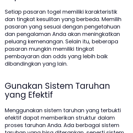
Setiap pasaran togel memiliki karakteristik
dan tingkat kesulitan yang berbeda. Memilih
pasaran yang sesuai dengan pengetahuan
dan pengalaman Anda akan meningkatkan
peluang kemenangan. Selain itu, beberapa
pasaran mungkin memiliki tingkat
pembayaran dan odds yang lebih baik
dibandingkan yang lain.
Gunakan Sistem Taruhan
yang Efektif
Menggunakan sistem taruhan yang terbukti
efektif dapat memberikan struktur dalam
proses taruhan Anda. Ada berbagai sistem
taruhan yang bisa diterapkan, seperti sistem