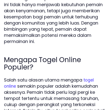
ini tidak hanya menjawab kebutuhan pemain
akan kenyamanan, tetapi juga memberikan
kesempatan bagi pemain untuk terhubung
dengan komunitas yang lebih luas. Dengan
bimbingan yang tepat, pemain dapat
memaksimalkan potensi mereka dalam
permainan ini.
Mengapa Togel Online
Populer?
Salah satu alasan utama mengapa
togel
semakin populer adalah kemudahan
online
aksesnya. Pemain tidak perlu lagi pergi ke
tempat tertentu untuk memasang taruhan,
cukup dengan perangkat yang terkoneksi