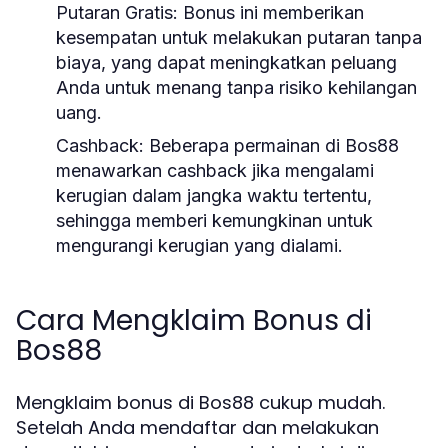
Putaran Gratis:
Bonus ini memberikan
kesempatan untuk melakukan putaran tanpa
biaya, yang dapat meningkatkan peluang
Anda untuk menang tanpa risiko kehilangan
uang.
Cashback:
Beberapa permainan di Bos88
menawarkan cashback jika mengalami
kerugian dalam jangka waktu tertentu,
sehingga memberi kemungkinan untuk
mengurangi kerugian yang dialami.
Cara Mengklaim Bonus di
Bos88
Mengklaim bonus di Bos88 cukup mudah.
Setelah Anda mendaftar dan melakukan