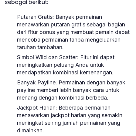
sebagai berikut:
Putaran Gratis:
Banyak permainan
menawarkan putaran gratis sebagai bagian
dari fitur bonus yang membuat pemain dapat
mencoba permainan tanpa mengeluarkan
taruhan tambahan.
Simbol Wild dan Scatter:
Fitur ini dapat
meningkatkan peluang Anda untuk
mendapatkan kombinasi kemenangan.
Banyak Payline:
Permainan dengan banyak
payline memberi lebih banyak cara untuk
menang dengan kombinasi berbeda.
Jackpot Harian:
Beberapa permainan
menawarkan jackpot harian yang semakin
meningkat seiring jumlah permainan yang
dimainkan.