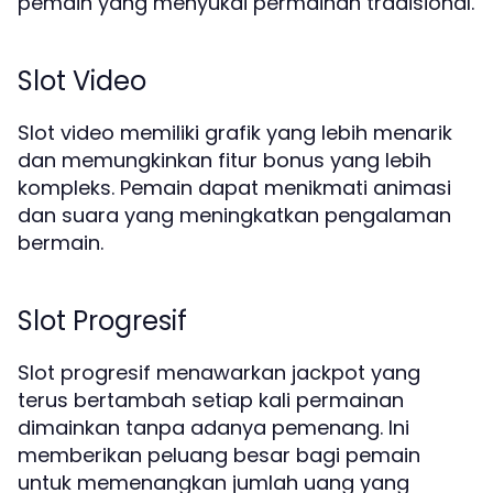
pemain yang menyukai permainan tradisional.
Slot Video
Slot video memiliki grafik yang lebih menarik
dan memungkinkan fitur bonus yang lebih
kompleks. Pemain dapat menikmati animasi
dan suara yang meningkatkan pengalaman
bermain.
Slot Progresif
Slot progresif menawarkan jackpot yang
terus bertambah setiap kali permainan
dimainkan tanpa adanya pemenang. Ini
memberikan peluang besar bagi pemain
untuk memenangkan jumlah uang yang