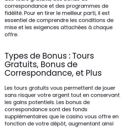
correspondance et des programmes de
fidélité. Pour en tirer le meilleur parti, il est
essentiel de comprendre les conditions de
mise et les exigences attachées à chaque
offre.
Types de Bonus : Tours
Gratuits, Bonus de
Correspondance, et Plus
Les tours gratuits vous permettent de jouer
sans risquer votre argent tout en conservant
les gains potentiels. Les bonus de
correspondance sont des fonds
supplémentaires que le casino vous offre en
fonction de votre dépôt, augmentant ainsi