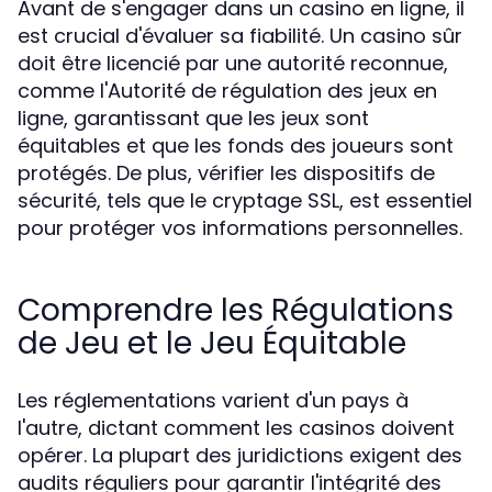
Avant de s'engager dans un casino en ligne, il
est crucial d'évaluer sa fiabilité. Un casino sûr
doit être licencié par une autorité reconnue,
comme l'Autorité de régulation des jeux en
ligne, garantissant que les jeux sont
équitables et que les fonds des joueurs sont
protégés. De plus, vérifier les dispositifs de
sécurité, tels que le cryptage SSL, est essentiel
pour protéger vos informations personnelles.
Comprendre les Régulations
de Jeu et le Jeu Équitable
Les réglementations varient d'un pays à
l'autre, dictant comment les casinos doivent
opérer. La plupart des juridictions exigent des
audits réguliers pour garantir l'intégrité des