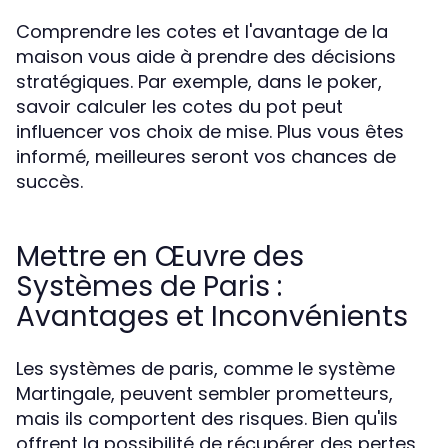
Comprendre les cotes et l'avantage de la
maison vous aide à prendre des décisions
stratégiques. Par exemple, dans le poker,
savoir calculer les cotes du pot peut
influencer vos choix de mise. Plus vous êtes
informé, meilleures seront vos chances de
succès.
Mettre en Œuvre des
Systèmes de Paris :
Avantages et Inconvénients
Les systèmes de paris, comme le système
Martingale, peuvent sembler prometteurs,
mais ils comportent des risques. Bien qu'ils
offrent la possibilité de récupérer des pertes,