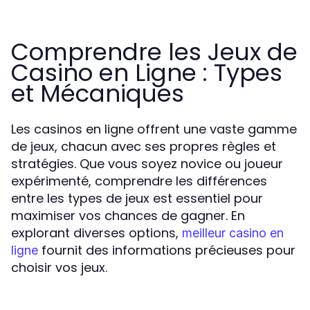
Comprendre les Jeux de
Casino en Ligne : Types
et Mécaniques
Les casinos en ligne offrent une vaste gamme
de jeux, chacun avec ses propres règles et
stratégies. Que vous soyez novice ou joueur
expérimenté, comprendre les différences
entre les types de jeux est essentiel pour
maximiser vos chances de gagner. En
explorant diverses options,
meilleur casino en
fournit des informations précieuses pour
ligne
choisir vos jeux.