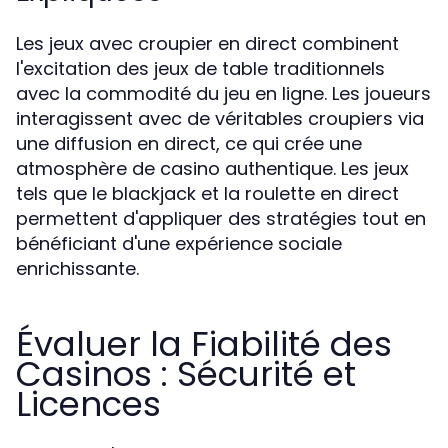
Les jeux avec croupier en direct combinent
l'excitation des jeux de table traditionnels
avec la commodité du jeu en ligne. Les joueurs
interagissent avec de véritables croupiers via
une diffusion en direct, ce qui crée une
atmosphère de casino authentique. Les jeux
tels que le blackjack et la roulette en direct
permettent d'appliquer des stratégies tout en
bénéficiant d'une expérience sociale
enrichissante.
Évaluer la Fiabilité des
Casinos : Sécurité et
Licences