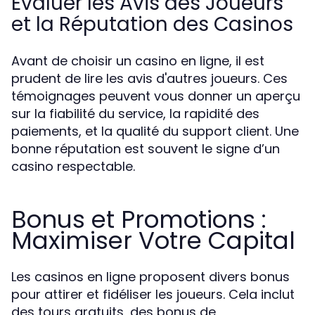
Évaluer les Avis des Joueurs
et la Réputation des Casinos
Avant de choisir un casino en ligne, il est
prudent de lire les avis d'autres joueurs. Ces
témoignages peuvent vous donner un aperçu
sur la fiabilité du service, la rapidité des
paiements, et la qualité du support client. Une
bonne réputation est souvent le signe d’un
casino respectable.
Bonus et Promotions :
Maximiser Votre Capital
Les casinos en ligne proposent divers bonus
pour attirer et fidéliser les joueurs. Cela inclut
des tours gratuits, des bonus de