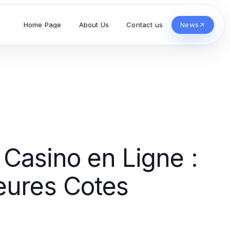
Home Page
About Us
Contact us
News
 Casino en Ligne :
eures Cotes