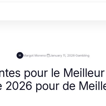
Margot Moreno
·
January 11, 2026
·
Gambling
M
tes pour le Meilleur
e 2026 pour de Meill