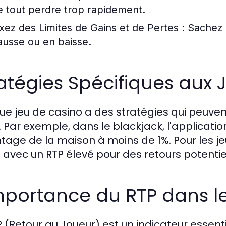
e tout perdre trop rapidement.
ixez des Limites de Gains et de Pertes :
Sachez 
ausse ou en baisse.
atégies Spécifiques aux
e jeu de casino a des stratégies qui peuve
. Par exemple, dans le blackjack, l'applicati
ntage de la maison à moins de 1%. Pour les 
s avec un RTP élevé pour des retours potentie
mportance du RTP dans l
P (Retour au Joueur) est un indicateur essenti