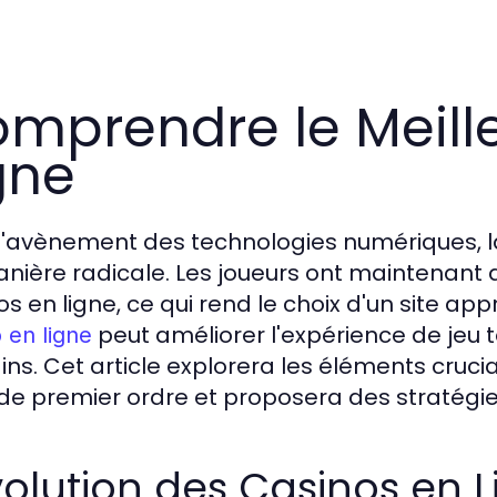
mprendre le Meill
gne
l'avènement des technologies numériques, l
nière radicale. Les joueurs ont maintenant 
s en ligne, ce qui rend le choix d'un site appr
peut améliorer l'expérience de jeu 
 en ligne
ins. Cet article explorera les éléments cruci
 de premier ordre et proposera des stratégies
volution des Casinos en 