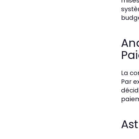
mises
systè
budge
Ana
Pa
La co
Par e
décid
paiem
Ast