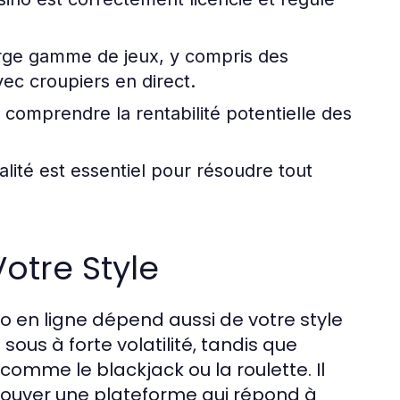
arge gamme de jeux, y compris des
vec croupiers en direct.
 comprendre la rentabilité potentielle des
alité est essentiel pour résoudre tout
otre Style
no en ligne dépend aussi de votre style
ous à forte volatilité, tandis que
comme le blackjack ou la roulette. Il
trouver une plateforme qui répond à